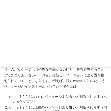
完全なパッケージ名はおおまかに３つの部分にわかれています。
package
パッケージ名として通常使う、ソフトウェアの名称が入りま
す。
version
パッケージのバージョンです、プログラムの作者がつけたバー
ジョンを利用します。
revision
パッケージ作者によって付けられる番号です。同一のバージョ
ンのものであっても、パッケージ作者が何度かパッケージを作
りなおしすることがあるのですが、その度にこの番号を繰り上
げていくことが慣習となっています。
同一のパッケージは（特殊な理由がない限り）複数存在すること
はできません。古いバージョンは新しいバージョンにより置き換
えられていくことになります。例えば、現在xmms-1.2.4-3という
パッケージがインストールされていた場合には、
xmms-1.2.2-1は現在のパッケージより
古い
と判断されます（バ
ージョンが古い）
xmms-1.2.4-1は現在のパッケージより
古い
と判断されます（同