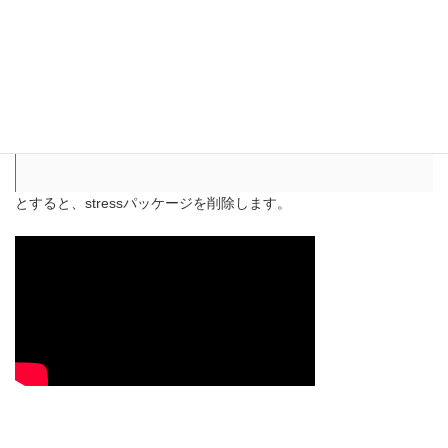
一方、パッケージをアンインストールする時には、“
-e
”というオプ
ションを使います。アンインストールの際に削除中の過程を表示
するようなオプションは存在しないため、エラーが出ずにプロン
プトが戻ってきたら削除完了となります。例えば、
# rpm -e stress
とすると、stressパッケージを削除します。